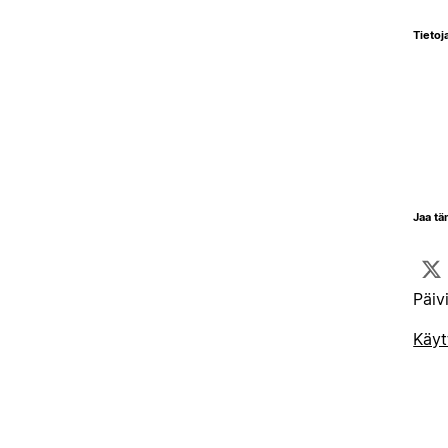
Tietoja
Jaa tä
Päiv
Käyt