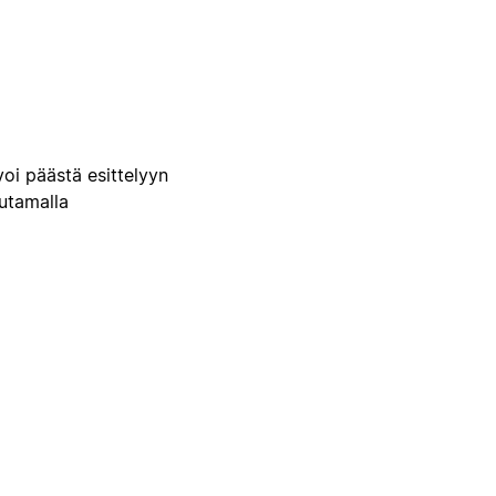
voi päästä esittelyyn
uutamalla