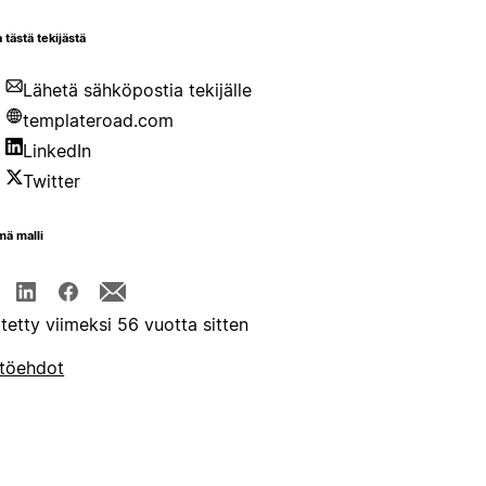
 tästä tekijästä
Lähetä sähköpostia tekijälle
templateroad.com
LinkedIn
Twitter
mä malli
itetty viimeksi 56 vuotta sitten
töehdot