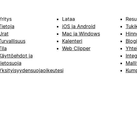
Yritys
Lataa
Resu
Tietoja
iOS ja Android
Tuki
Urat
Mac ja Windows
Hinn
Turvallisuus
Kalenteri
Blog
Tila
Web Clipper
Yhte
Käyttöehdot ja
Integ
tietosuoja
Malli
Yksityisyydensuojaoikeutesi
Kump