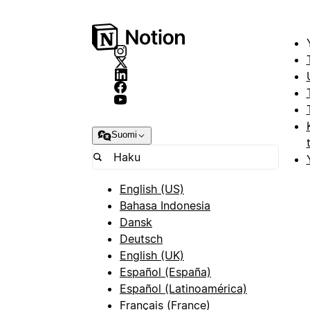
Suomi
English (US)
Bahasa Indonesia
Dansk
Deutsch
English (UK)
Español (España)
Español (Latinoamérica)
Français (France)