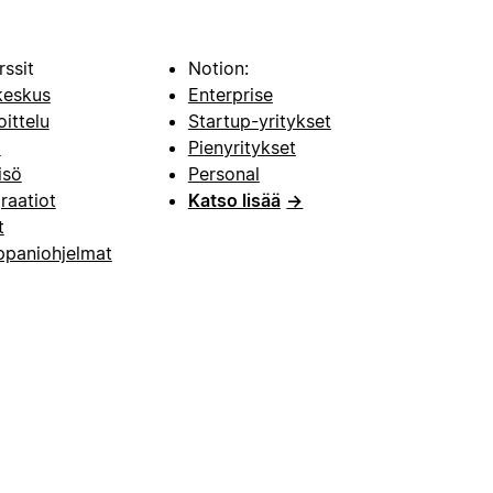
rssit
Notion:
keskus
Enterprise
oittelu
Startup-yritykset
i
Pienyritykset
isö
Personal
raatiot
Katso lisää
→
t
paniohjelmat