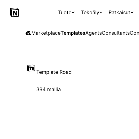
Tuote
Tekoäly
Ratkaisut
Marketplace
Templates
Agents
Consultants
Con
Template Road
394 mallia