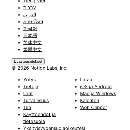
Tiếng Việt
עברית
العربية
ภาษาไทย
한국어
日本語
简体中文
繁體中文
Evästeasetukset
© 2026 Notion Labs, Inc.
Yritys
Lataa
Tietoja
iOS ja Android
Urat
Mac ja Windows
Turvallisuus
Kalenteri
Tila
Web Clipper
Käyttöehdot ja
tietosuoja
Yksityisyydensuojaoikeutesi