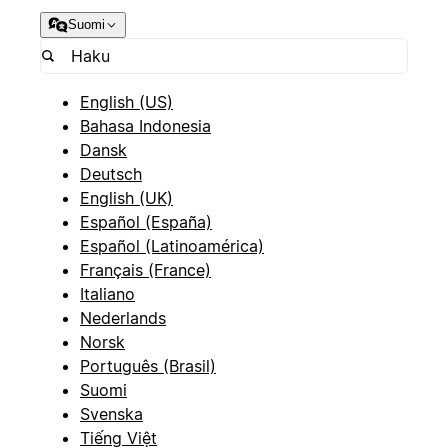
Suomi
English (US)
Bahasa Indonesia
Dansk
Deutsch
English (UK)
Español (España)
Español (Latinoamérica)
Français (France)
Italiano
Nederlands
Norsk
Português (Brasil)
Suomi
Svenska
Tiếng Việt