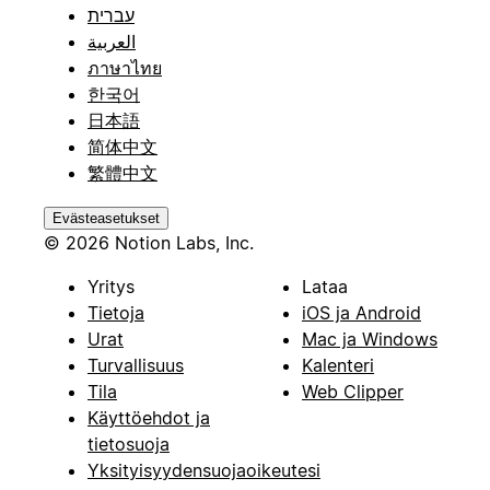
עברית
العربية
ภาษาไทย
한국어
日本語
简体中文
繁體中文
Evästeasetukset
© 2026 Notion Labs, Inc.
Yritys
Lataa
Tietoja
iOS ja Android
Urat
Mac ja Windows
Turvallisuus
Kalenteri
Tila
Web Clipper
Käyttöehdot ja
tietosuoja
Yksityisyydensuojaoikeutesi