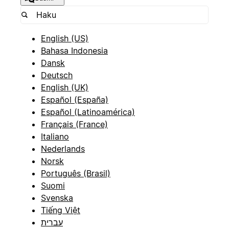
English (US)
Bahasa Indonesia
Dansk
Deutsch
English (UK)
Español (España)
Español (Latinoamérica)
Français (France)
Italiano
Nederlands
Norsk
Português (Brasil)
Suomi
Svenska
Tiếng Việt
עברית