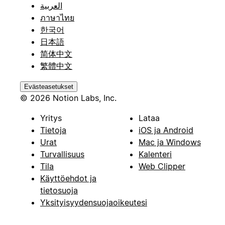
العربية
ภาษาไทย
한국어
日本語
简体中文
繁體中文
Evästeasetukset
© 2026 Notion Labs, Inc.
Yritys
Lataa
Tietoja
iOS ja Android
Urat
Mac ja Windows
Turvallisuus
Kalenteri
Tila
Web Clipper
Käyttöehdot ja
tietosuoja
Yksityisyydensuojaoikeutesi