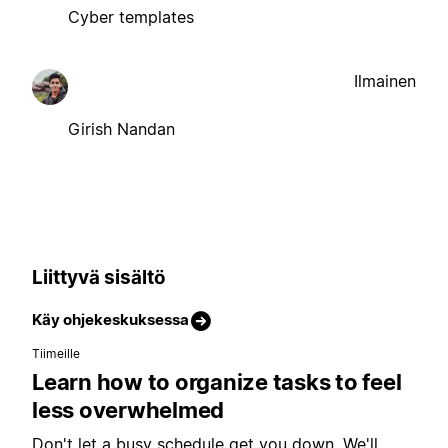
Cyber templates
Ilmainen
Girish Nandan
Liittyvä sisältö
Käy ohjekeskuksessa
Tiimeille
Learn how to organize tasks to feel
less overwhelmed
Don't let a busy schedule get you down. We'll