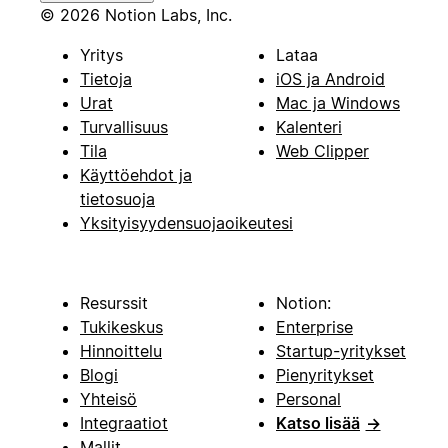
© 2026 Notion Labs, Inc.
Yritys
Lataa
Tietoja
iOS ja Android
Urat
Mac ja Windows
Turvallisuus
Kalenteri
Tila
Web Clipper
Käyttöehdot ja
tietosuoja
Yksityisyydensuojaoikeutesi
Resurssit
Notion:
Tukikeskus
Enterprise
Hinnoittelu
Startup-yritykset
Blogi
Pienyritykset
Yhteisö
Personal
Integraatiot
Katso lisää
→
Mallit