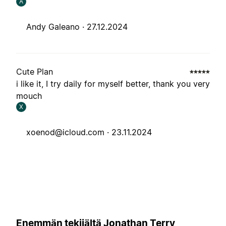
A
Andy Galeano ·
27.12.2024
Cute Plan
i like it, I try daily for myself better, thank you very
mouch
X
xoenod@icloud.com
·
23.11.2024
Enemmän tekijältä Jonathan Terry