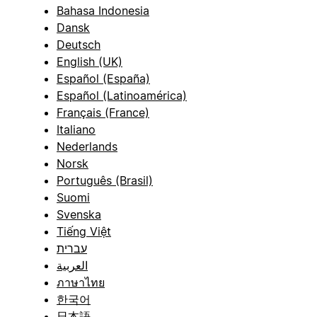
Bahasa Indonesia
Dansk
Deutsch
English (UK)
Español (España)
Español (Latinoamérica)
Français (France)
Italiano
Nederlands
Norsk
Português (Brasil)
Suomi
Svenska
Tiếng Việt
עברית
العربية
ภาษาไทย
한국어
日本語