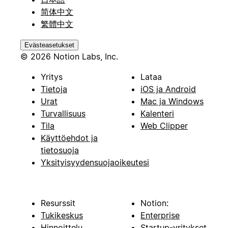
简体中文
繁體中文
Evästeasetukset
© 2026 Notion Labs, Inc.
Yritys
Lataa
Tietoja
iOS ja Android
Urat
Mac ja Windows
Turvallisuus
Kalenteri
Tila
Web Clipper
Käyttöehdot ja
tietosuoja
Yksityisyydensuojaoikeutesi
Resurssit
Notion:
Tukikeskus
Enterprise
Hinnoittelu
Startup-yritykset