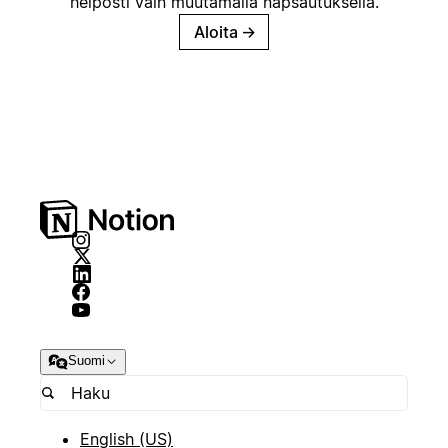
helposti vain muutamalla napsautuksella.
Aloita
→
Suomi
English (US)