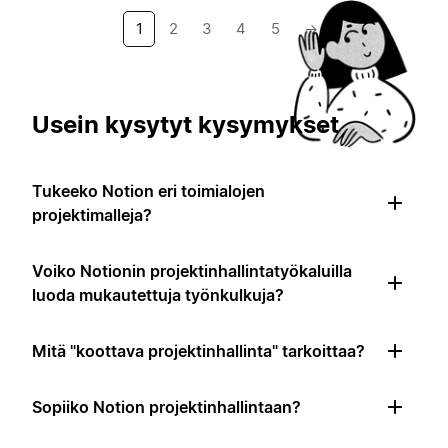
1
2
3
4
5
→
Usein kysytyt kysymykset
Tukeeko Notion eri toimialojen
projektimalleja?
Voiko Notionin projektinhallintatyökaluilla
luoda mukautettuja työnkulkuja?
Mitä "koottava projektinhallinta" tarkoittaa?
Sopiiko Notion projektinhallintaan?