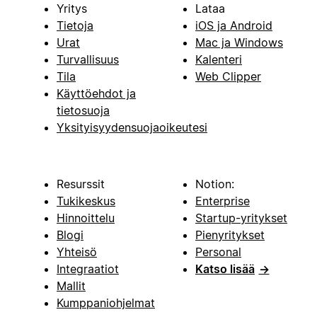
Yritys
Lataa
Tietoja
iOS ja Android
Urat
Mac ja Windows
Turvallisuus
Kalenteri
Tila
Web Clipper
Käyttöehdot ja
tietosuoja
Yksityisyydensuojaoikeutesi
Resurssit
Notion:
Tukikeskus
Enterprise
Hinnoittelu
Startup-yritykset
Blogi
Pienyritykset
Yhteisö
Personal
Integraatiot
Katso lisää
→
Mallit
Kumppaniohjelmat