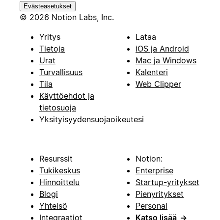
Evästeasetukset
© 2026 Notion Labs, Inc.
Yritys
Lataa
Tietoja
iOS ja Android
Urat
Mac ja Windows
Turvallisuus
Kalenteri
Tila
Web Clipper
Käyttöehdot ja
tietosuoja
Yksityisyydensuojaoikeutesi
Resurssit
Notion:
Tukikeskus
Enterprise
Hinnoittelu
Startup-yritykset
Blogi
Pienyritykset
Yhteisö
Personal
Integraatiot
Katso lisää
→