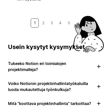
1
2
3
4
5
→
Usein kysytyt kysymykset
Tukeeko Notion eri toimialojen
projektimalleja?
Voiko Notionin projektinhallintatyökaluilla
luoda mukautettuja työnkulkuja?
Mitä "koottava projektinhallinta" tarkoittaa?