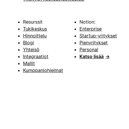
Resurssit
Notion:
Tukikeskus
Enterprise
Hinnoittelu
Startup-yritykset
Blogi
Pienyritykset
Yhteisö
Personal
Integraatiot
Katso lisää
→
Mallit
Kumppaniohjelmat