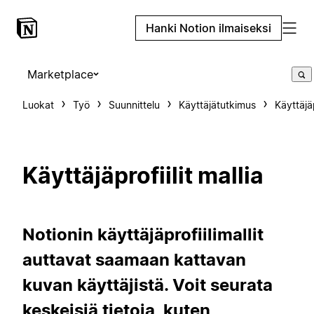
Hanki Notion ilmaiseksi
Marketplace
Luokat
Työ
Suunnittelu
Käyttäjätutkimus
Käyttäjäp
Käyttäjäprofiilit mallia
Notionin käyttäjäprofiilimallit
auttavat saamaan kattavan
kuvan käyttäjistä. Voit seurata
keskeisiä tietoja, kuten