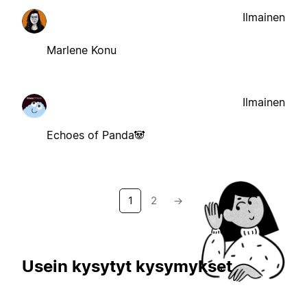
Ilmainen
Marlene Konu
Ilmainen
Echoes of Panda🐼
1
2
→
Usein kysytyt kysymykset