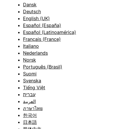
Dansk
Deutsch
English (UK)
Español (España)
Español (Latinoamérica)
Français (France)
Italiano
Nederlands
Norsk
Português (Brasil)
Suomi
Svenska
Tiếng Việt
עברית
العربية
ภาษาไทย
한국어
日本語
简体中文