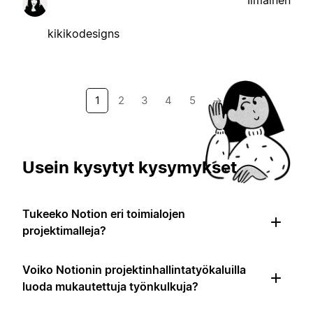
Ilmainen
kikikodesigns
1
2
3
4
5
→
Usein kysytyt kysymykset
Tukeeko Notion eri toimialojen
projektimalleja?
Voiko Notionin projektinhallintatyökaluilla
luoda mukautettuja työnkulkuja?