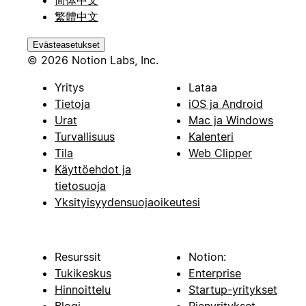
繁體中文
Evästeasetukset
© 2026 Notion Labs, Inc.
Yritys
Lataa
Tietoja
iOS ja Android
Urat
Mac ja Windows
Turvallisuus
Kalenteri
Tila
Web Clipper
Käyttöehdot ja
tietosuoja
Yksityisyydensuojaoikeutesi
Resurssit
Notion:
Tukikeskus
Enterprise
Hinnoittelu
Startup-yritykset
Blogi
Pienyritykset