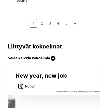
Slidity
1
2
3
4
5
→
Liittyvät kokoelmat
Selaa kaikkia kokoelmia
New year, new job
Notion