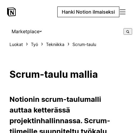
Hanki Notion ilmaiseksi
Marketplace
Luokat
Työ
Tekniikka
Scrum-taulu
Scrum-taulu mallia
Notionin scrum-taulumalli
auttaa ketterässä
projektinhallinnassa. Scrum-
tiimeille suunniteltu työkalu