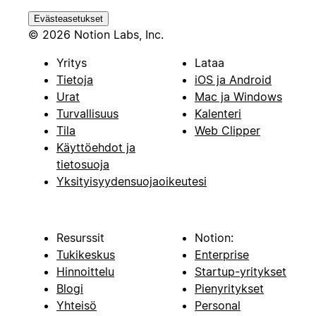
Evästeasetukset
© 2026 Notion Labs, Inc.
Yritys
Lataa
Tietoja
iOS ja Android
Urat
Mac ja Windows
Turvallisuus
Kalenteri
Tila
Web Clipper
Käyttöehdot ja
tietosuoja
Yksityisyydensuojaoikeutesi
Resurssit
Notion:
Tukikeskus
Enterprise
Hinnoittelu
Startup-yritykset
Blogi
Pienyritykset
Yhteisö
Personal