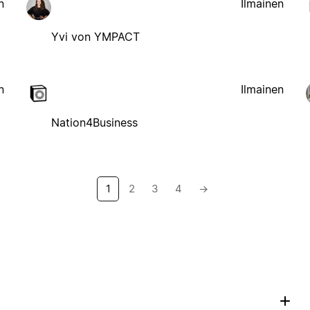
n
Ilmainen
Yvi von YMPACT
n
Ilmainen
Nation4Business
1
2
3
4
→