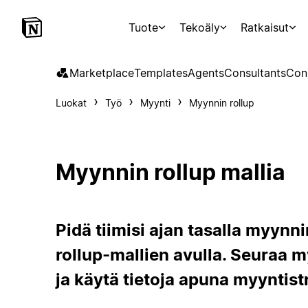
Tuote
Tekoäly
Ratkaisut
Marketplace
Templates
Agents
Consultants
Con
Luokat
Työ
Myynti
Myynnin rollup
Myynnin rollup mallia
Pidä tiimisi ajan tasalla myyn
rollup-mallien avulla. Seuraa my
ja käytä tietoja apuna myyntist