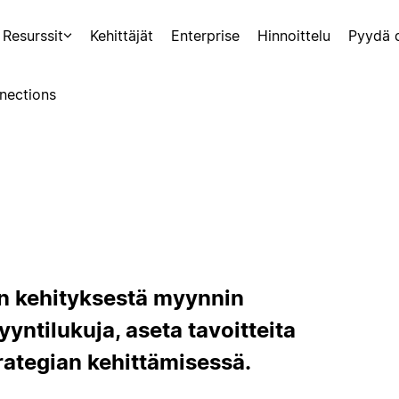
Resurssit
Kehittäjät
Enterprise
Hinnoittelu
Pyydä 
nections
nin kehityksestä myynnin
yntilukuja, aseta tavoitteita
rategian kehittämisessä.