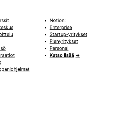
rssit
Notion:
keskus
Enterprise
oittelu
Startup-yritykset
i
Pienyritykset
isö
Personal
raatiot
Katso lisää
→
t
paniohjelmat