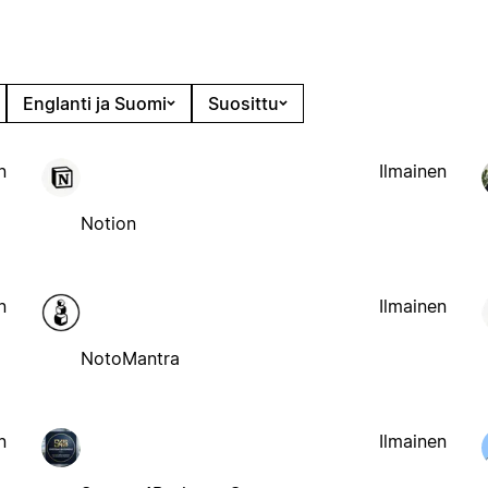
Englanti ja Suomi
Suosittu
n
Ilmainen
Notion
n
Ilmainen
NotoMantra
n
Ilmainen