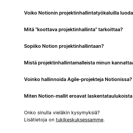
Voiko Notionin projektinhallintatyökaluilla luo
Mitä "koottava projektinhallinta" tarkoittaa?
Sopiiko Notion projektinhallintaan?
Mistä projektinhallintamalleista minun kannattaa
Voinko hallinnoida Agile-projekteja Notionissa?
Miten Notion-mallit eroavat laskentataulukoista t
Onko sinulla vieläkin kysymyksiä?
Lisätietoja on
tukikeskuksessamme
.