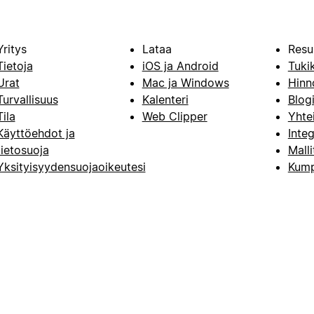
Yritys
Lataa
Resu
Tietoja
iOS ja Android
Tuki
Urat
Mac ja Windows
Hinn
Turvallisuus
Kalenteri
Blog
Tila
Web Clipper
Yhte
Käyttöehdot ja
Integ
tietosuoja
Malli
Yksityisyydensuojaoikeutesi
Kump