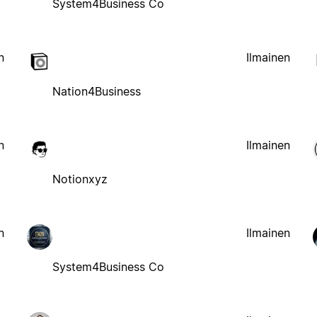
System4Business Co
n
Ilmainen
Nation4Business
n
Ilmainen
Notionxyz
n
Ilmainen
System4Business Co