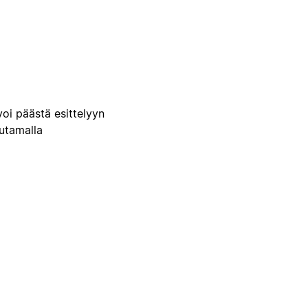
voi päästä esittelyyn
uutamalla