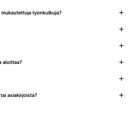
da mukautettuja työnkulkuja?
 aloittaa?
ai asiakirjoista?