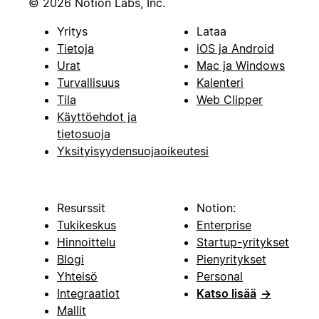
© 2026 Notion Labs, Inc.
Yritys
Lataa
Tietoja
iOS ja Android
Urat
Mac ja Windows
Turvallisuus
Kalenteri
Tila
Web Clipper
Käyttöehdot ja
tietosuoja
Yksityisyydensuojaoikeutesi
Resurssit
Notion:
Tukikeskus
Enterprise
Hinnoittelu
Startup-yritykset
Blogi
Pienyritykset
Yhteisö
Personal
Integraatiot
Katso lisää
→
Mallit