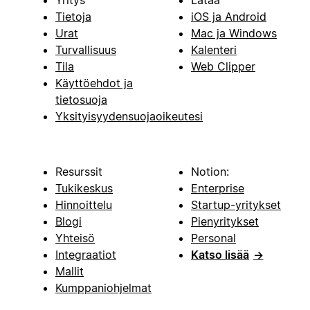
Tietoja
iOS ja Android
Urat
Mac ja Windows
Turvallisuus
Kalenteri
Tila
Web Clipper
Käyttöehdot ja
tietosuoja
Yksityisyydensuojaoikeutesi
Resurssit
Notion:
Tukikeskus
Enterprise
Hinnoittelu
Startup-yritykset
Blogi
Pienyritykset
Yhteisö
Personal
Integraatiot
Katso lisää
→
Mallit
Kumppaniohjelmat