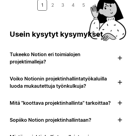
1
2
3
4
5
→
Usein kysytyt kysymykset
Tukeeko Notion eri toimialojen
projektimalleja?
Voiko Notionin projektinhallintatyökaluilla
luoda mukautettuja työnkulkuja?
Mitä "koottava projektinhallinta" tarkoittaa?
Sopiiko Notion projektinhallintaan?