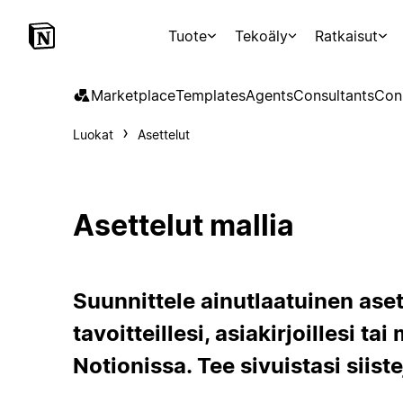
Tuote
Tekoäly
Ratkaisut
Marketplace
Templates
Agents
Consultants
Con
Luokat
Asettelut
Asettelut mallia
Suunnittele ainutlaatuinen asett
tavoitteillesi, asiakirjoillesi ta
Notionissa. Tee sivuistasi siiste