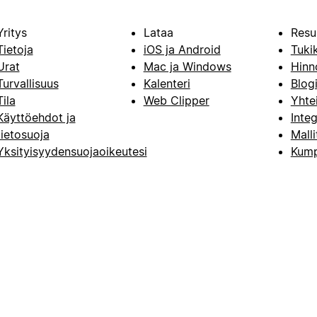
Yritys
Lataa
Resu
Tietoja
iOS ja Android
Tuki
Urat
Mac ja Windows
Hinn
Turvallisuus
Kalenteri
Blog
Tila
Web Clipper
Yhte
Käyttöehdot ja
Integ
tietosuoja
Malli
Yksityisyydensuojaoikeutesi
Kump