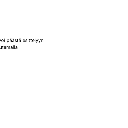
voi päästä esittelyyn
uutamalla