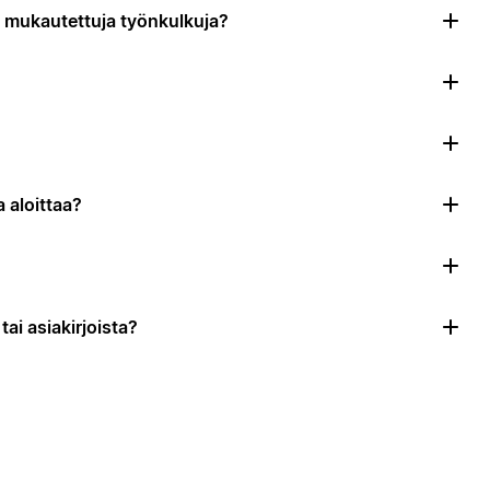
da mukautettuja työnkulkuja?
 aloittaa?
ai asiakirjoista?