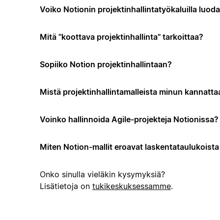
Voiko Notionin projektinhallintatyökaluilla luo
Mitä "koottava projektinhallinta" tarkoittaa?
Sopiiko Notion projektinhallintaan?
Mistä projektinhallintamalleista minun kannattaa
Voinko hallinnoida Agile-projekteja Notionissa?
Miten Notion-mallit eroavat laskentataulukoista t
Onko sinulla vieläkin kysymyksiä?
Lisätietoja on
tukikeskuksessamme
.