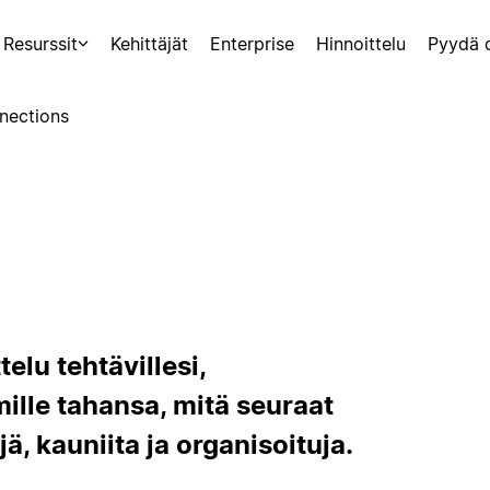
Resurssit
Kehittäjät
Enterprise
Hinnoittelu
Pyydä 
nections
elu tehtävillesi,
i mille tahansa, mitä seuraat
jä, kauniita ja organisoituja.