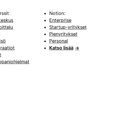
rssit
Notion:
keskus
Enterprise
oittelu
Startup-yritykset
i
Pienyritykset
isö
Personal
raatiot
Katso lisää
→
t
paniohjelmat