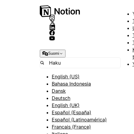
Suomi
English (US)
Bahasa Indonesia
Dansk
Deutsch
English (UK)
Español (España)
Español (Latinoamérica)
Français (France)
Italiano