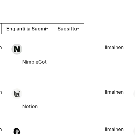
Englanti ja Suomi
Suosittu
n
Ilmainen
NimbleGot
n
Ilmainen
Notion
n
Ilmainen