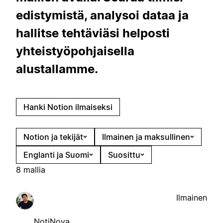
edistymistä, analysoi dataa ja
hallitse tehtäviäsi helposti
yhteistyöpohjaisella
alustallamme.
Hanki Notion ilmaiseksi
Notion ja tekijät
Ilmainen ja maksullinen
Englanti ja Suomi
Suosittu
8 mallia
Ilmainen
NotiNova