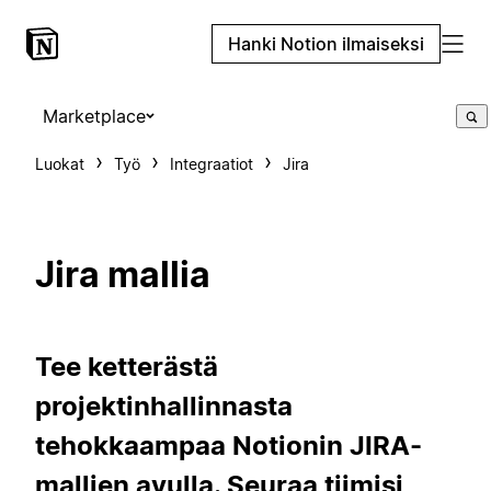
Hanki Notion ilmaiseksi
Marketplace
Luokat
Työ
Integraatiot
Jira
Jira mallia
Tee ketterästä
projektinhallinnasta
tehokkaampaa Notionin JIRA-
mallien avulla. Seuraa tiimisi