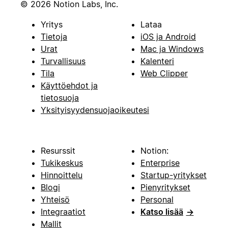
© 2026 Notion Labs, Inc.
Yritys
Lataa
Tietoja
iOS ja Android
Urat
Mac ja Windows
Turvallisuus
Kalenteri
Tila
Web Clipper
Käyttöehdot ja
tietosuoja
Yksityisyydensuojaoikeutesi
Resurssit
Notion:
Tukikeskus
Enterprise
Hinnoittelu
Startup-yritykset
Blogi
Pienyritykset
Yhteisö
Personal
Integraatiot
Katso lisää
→
Mallit