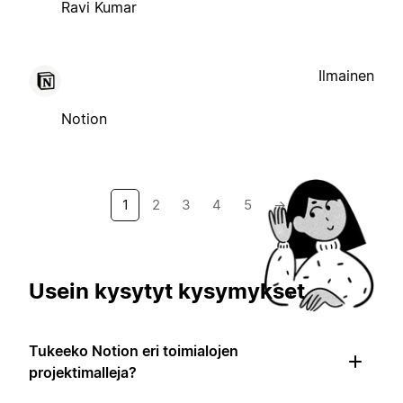
Ravi Kumar
Ilmainen
Notion
1
2
3
4
5
→
Usein kysytyt kysymykset
Tukeeko Notion eri toimialojen
projektimalleja?