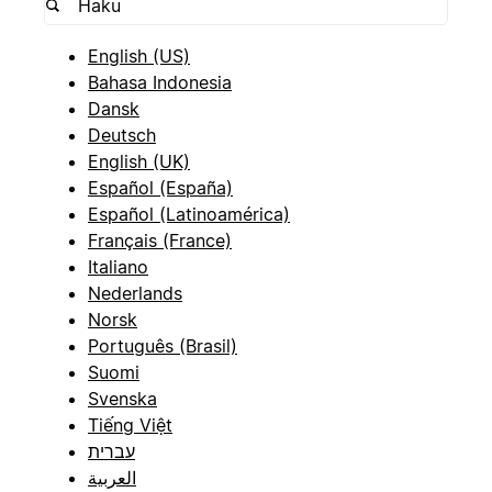
English (US)
Bahasa Indonesia
Dansk
Deutsch
English (UK)
Español (España)
Español (Latinoamérica)
Français (France)
Italiano
Nederlands
Norsk
Português (Brasil)
Suomi
Svenska
Tiếng Việt
עברית
العربية