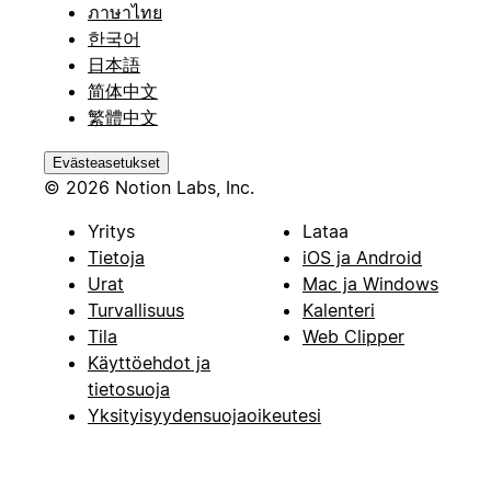
ภาษาไทย
한국어
日本語
简体中文
繁體中文
Evästeasetukset
© 2026 Notion Labs, Inc.
Yritys
Lataa
Tietoja
iOS ja Android
Urat
Mac ja Windows
Turvallisuus
Kalenteri
Tila
Web Clipper
Käyttöehdot ja
tietosuoja
Yksityisyydensuojaoikeutesi