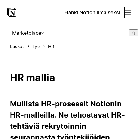
Hanki Notion ilmaiseksi
Marketplace
Luokat
Työ
HR
HR mallia
Mullista HR-prosessit Notionin
HR-malleilla. Ne tehostavat HR-
tehtäviä rekrytoinnin
seurannasta työntekijöiden