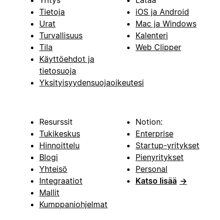
Tietoja
iOS ja Android
Urat
Mac ja Windows
Turvallisuus
Kalenteri
Tila
Web Clipper
Käyttöehdot ja
tietosuoja
Yksityisyydensuojaoikeutesi
Resurssit
Notion:
Tukikeskus
Enterprise
Hinnoittelu
Startup-yritykset
Blogi
Pienyritykset
Yhteisö
Personal
Integraatiot
Katso lisää
→
Mallit
Kumppaniohjelmat