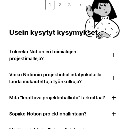
1
2
3
→
Usein kysytyt kysymykset
Tukeeko Notion eri toimialojen
projektimalleja?
Voiko Notionin projektinhallintatyökaluilla
luoda mukautettuja työnkulkuja?
Mitä "koottava projektinhallinta" tarkoittaa?
Sopiiko Notion projektinhallintaan?