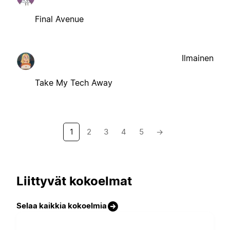
Final Avenue
Ilmainen
Take My Tech Away
1
2
3
4
5
→
Liittyvät kokoelmat
Selaa kaikkia kokoelmia