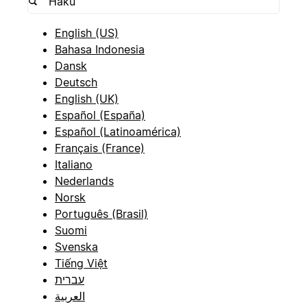
English (US)
Bahasa Indonesia
Dansk
Deutsch
English (UK)
Español (España)
Español (Latinoamérica)
Français (France)
Italiano
Nederlands
Norsk
Português (Brasil)
Suomi
Svenska
Tiếng Việt
עברית
العربية