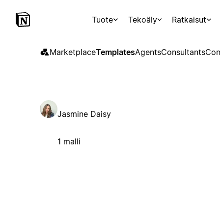
Tuote
Tekoäly
Ratkaisut
Marketplace
Templates
Agents
Consultants
Con
Jasmine Daisy
1 malli