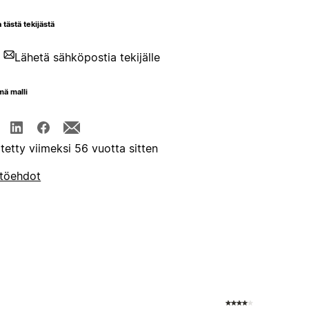
 tästä tekijästä
Lähetä sähköpostia tekijälle
mä malli
itetty viimeksi 56 vuotta sitten
töehdot