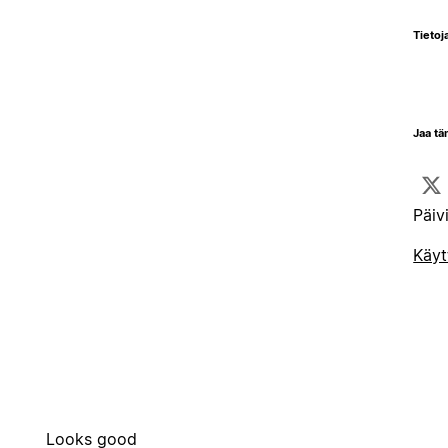
Tietoja
Jaa tä
Päiv
Käyt
Looks good