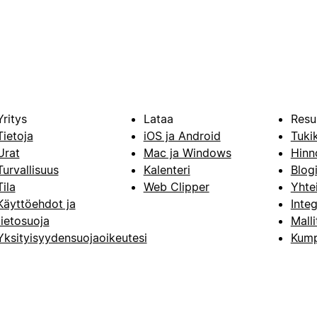
Yritys
Lataa
Resu
Tietoja
iOS ja Android
Tuki
Urat
Mac ja Windows
Hinn
Turvallisuus
Kalenteri
Blog
Tila
Web Clipper
Yhte
Käyttöehdot ja
Integ
tietosuoja
Malli
Yksityisyydensuojaoikeutesi
Kump