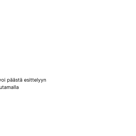
voi päästä esittelyyn
uutamalla