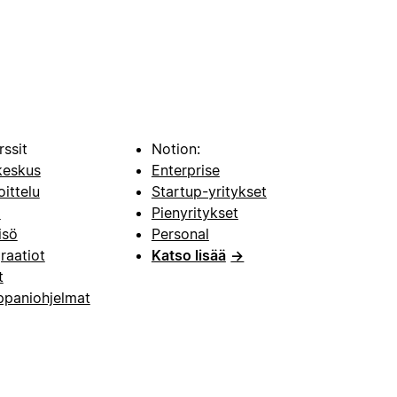
rssit
Notion:
keskus
Enterprise
oittelu
Startup-yritykset
i
Pienyritykset
isö
Personal
raatiot
Katso lisää
→
t
paniohjelmat