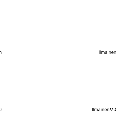
n
Ilmainen
0
Ilmainen
0