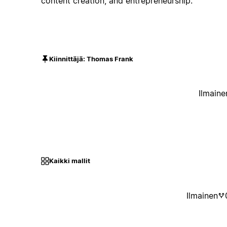
content creation, and entrepreneurship.
Kiinnittäjä: Thomas Frank
Ilmaine
Kaikki mallit
Ilmainen