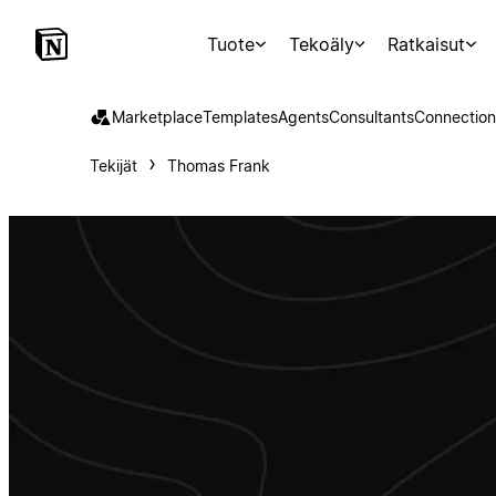
Tuote
Tekoäly
Ratkaisut
Marketplace
Templates
Agents
Consultants
Connection
Tekijät
Thomas Frank