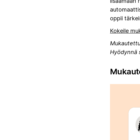
lisäämään m
automaattise
oppii tärke
Kokeile muk
Mukautettuj
Hyödynnä si
Mukautet