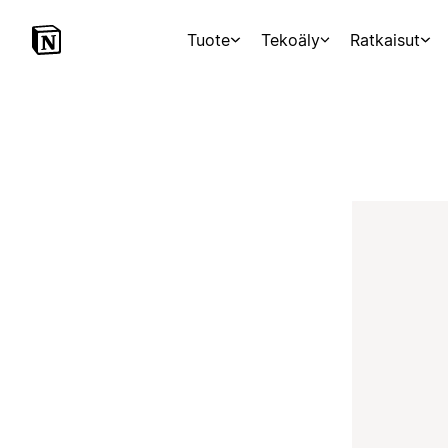
Tuote
Tekoäly
Ratkaisut