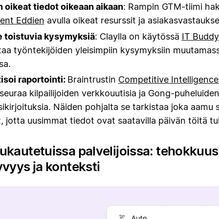
n oikeat tiedot oikeaan aikaan
: Rampin GTM-tiimi ha
ent Eddien
avulla oikeat resurssit ja asiakasvastaukse
e toistuvia kysymyksiä
: Claylla on käytössä
IT Buddy
taa työntekijöiden yleisimpiin kysymyksiin muutamas
sa.
soi raportointi:
Braintrustin
Competitive Intelligenc
 seuraa kilpailijoiden verkkouutisia ja Gong-puheluide
ikirjoituksia. Näiden pohjalta se tarkistaa joka aamu s
at, jotta uusimmat tiedot ovat saatavilla päivän töitä 
ukautetuissa palvelijoissa: tehokkuus
yvyys ja konteksti