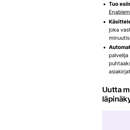
Tuo esii
Enablem
Käsittel
joka vas
minuutis
Automati
palvelija
puhtaaks
asiakirj
Uutta m
läpinäk