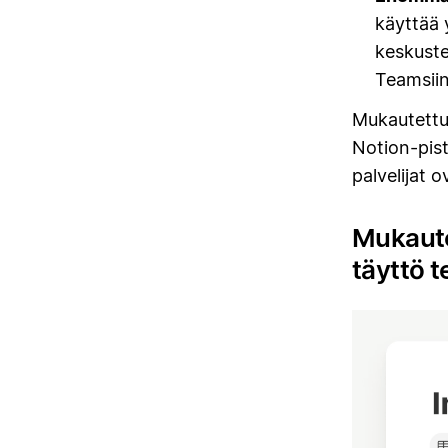
käyttää y
keskuste
Teamsiin
Mukautettuj
Notion-pist
palvelijat 
Mukaute
täyttö t