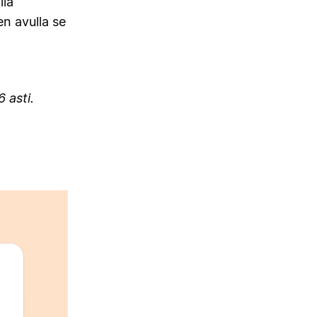
lla
en avulla se
 asti.