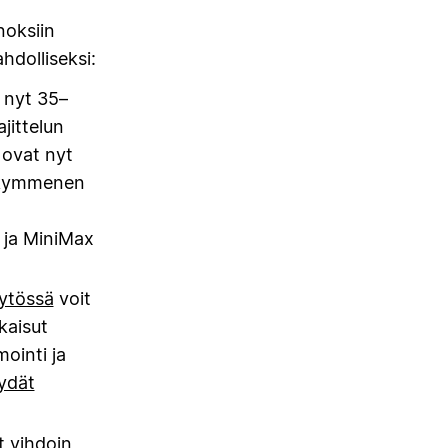
noksiin
hdolliseksi:
 nyt 35–
jittelun
t ovat nyt
kymmenen
 ja MiniMax
ytössä
voit
kaisut
ointi ja
öydät
t vihdoin