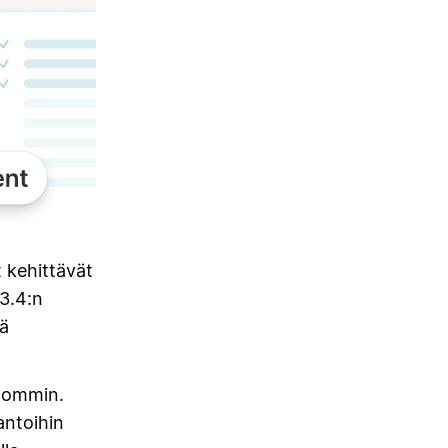
t kehittävät
3.4:n
tä
lpommin.
antoihin