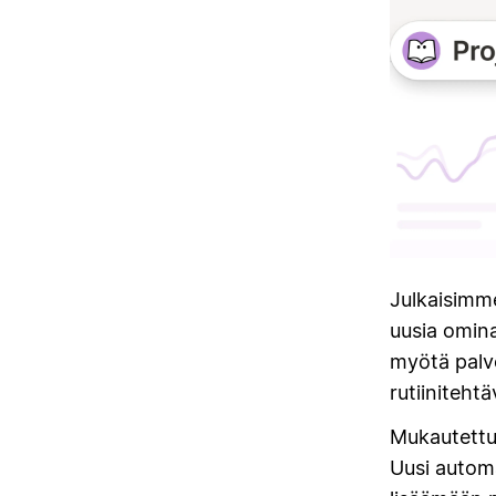
Julkaisimme
uusia omin
myötä palve
rutiinitehtä
Mukautettuj
Uusi automa