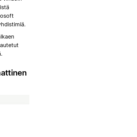
istä
rosoft
hdistimiä.
alkaen
kautetut
.
aattinen