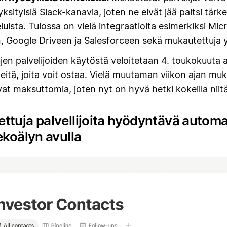
ksityisiä Slack-kanavia, joten ne eivät jää paitsi tärke
luista. Tulossa on vielä integraatioita esimerkiksi Mic
, Google Driveen ja Salesforceen sekä mukautettuja y
en palvelijoiden käytöstä veloitetaan 4. toukokuuta 
eitä, joita voit ostaa. Vielä muutaman viikon ajan mu
ovat maksuttomia, joten nyt on hyvä hetki kokeilla niitä
ttuja palvellijoita hyödyntävä autom
ekoälyn avulla