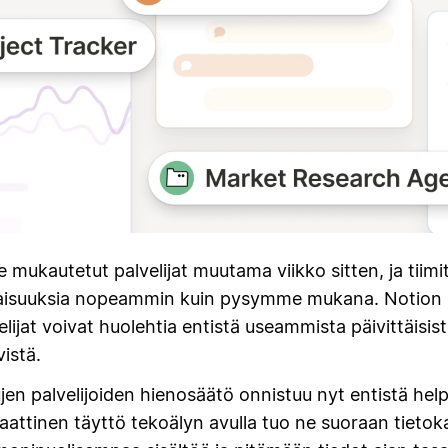
 mukautetut palvelijat muutama viikko sitten, ja tiimi
aisuuksia nopeammin kuin pysymme mukana. Notion 
lijat voivat huolehtia entistä useammista päivittäisis
vistä.
en palvelijoiden hienosäätö onnistuu nyt entistä he
attinen täyttö tekoälyn avulla tuo ne suoraan tietok