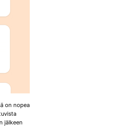
ssä on nopea
tuvista
n jälkeen