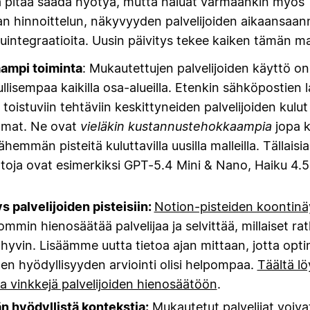
ta pitää saada hyötyä, mutta haluat varmaankin myös
n hinnoittelun, näkyvyyden palvelijoiden aikaansaan
uintegraatioita. Uusin päivitys tekee kaiken tämän ma
ampi toiminta
: Mukautettujen palvelijoiden käyttö on
lisempaa kaikilla osa-alueilla. Etenkin sähköpostien la
n toistuviin tehtäviin keskittyneiden palvelijoiden kulu
mmat. Ne ovat
vieläkin kustannustehokkaampia
jopa 
hemmän pisteitä kuluttavilla uusilla malleilla. Tällaisia
toja ovat esimerkiksi GPT-5.4 Mini & Nano, Haiku 4.5
 palvelijoiden pisteisiin:
Notion-pisteiden koontinä
mmin hienosäätää palvelijaa ja selvittää, millaiset rat
 hyvin. Lisäämme uutta tietoa ajan mittaan, jotta optim
ten hyödyllisyyden arviointi olisi helpompaa.
Täältä l
 vinkkejä palvelijoiden hienosäätöön
.
 hyödyllistä kontekstia:
Mukautetut palvelijat voiva