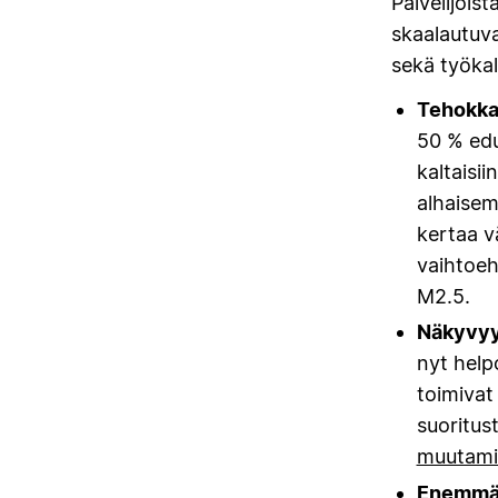
Palvelijois
skaalautuva
sekä työkal
Tehokka
50 % edul
kaltaisii
alhaise
kertaa vä
vaihtoeh
M2.5.
Näkyvyys
nyt helpo
toimivat
suoritus
muutamia
Enemmän