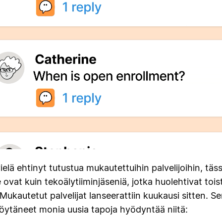
vielä ehtinyt tutustua mukautettuihin palvelijoihin, tä
 ovat kuin tekoälytiiminjäseniä, jotka huolehtivat tois
 Mukautetut palvelijat lanseerattiin kuukausi sitten. Se
 löytäneet monia uusia tapoja hyödyntää niitä: