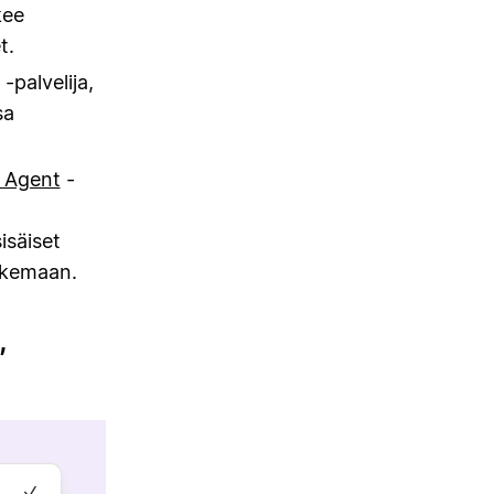
kee
t.
-palvelija,
sa
e Agent
-
n
isäiset
tukemaan.
,