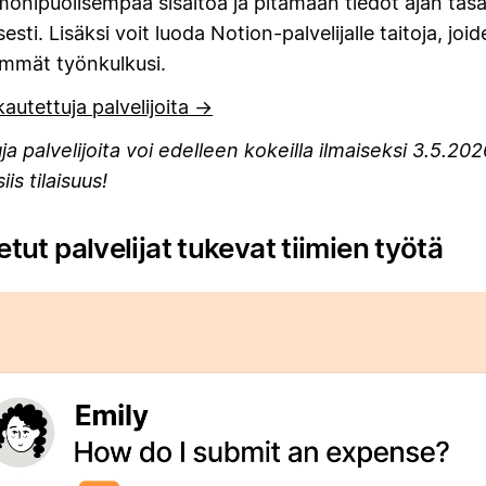
onipuolisempaa sisältöä ja pitämään tiedot ajan tasa
sti. Lisäksi voit luoda Notion-palvelijalle taitoja, joid
immät työnkulkusi.
autettuja palvelijoita →
a palvelijoita voi edelleen kokeilla ilmaiseksi 3.5.2026
is tilaisuus!
ut palvelijat tukevat tiimien työtä