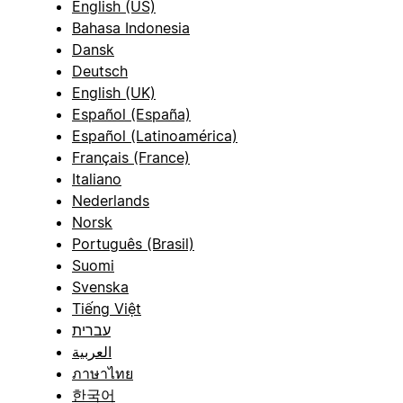
English (US)
Bahasa Indonesia
Dansk
Deutsch
English (UK)
Español (España)
Español (Latinoamérica)
Français (France)
Italiano
Nederlands
Norsk
Português (Brasil)
Suomi
Svenska
Tiếng Việt
עברית
العربية
ภาษาไทย
한국어