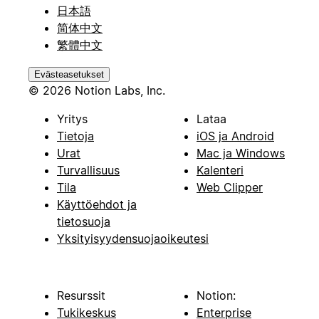
日本語
简体中文
繁體中文
Evästeasetukset
© 2026 Notion Labs, Inc.
Yritys
Lataa
Tietoja
iOS ja Android
Urat
Mac ja Windows
Turvallisuus
Kalenteri
Tila
Web Clipper
Käyttöehdot ja
tietosuoja
Yksityisyydensuojaoikeutesi
Resurssit
Notion:
Tukikeskus
Enterprise