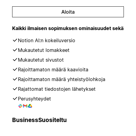
Aloita
Kaikki ilmaisen sopimuksen ominaisuudet sekä
Notion AI:n kokeiluversio
Mukautetut lomakkeet
Mukautetut sivustot
Rajoittamaton määrä kaavioita
Rajoittamaton määrä yhteistyölohkoja
Rajattomat tiedostojen lähetykset
Perusyhteydet
Business
Suositeltu