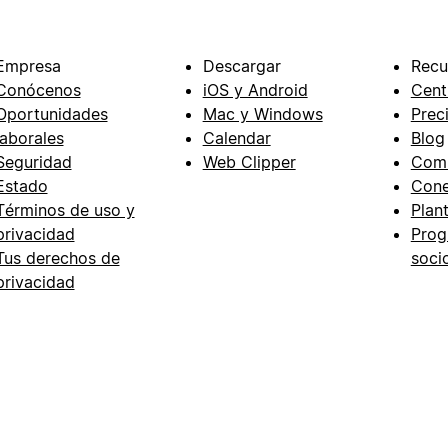
Empresa
Descargar
Recu
Conócenos
iOS y Android
Cent
Oportunidades
Mac y Windows
Prec
laborales
Calendar
Blog
Seguridad
Web Clipper
Com
Estado
Cone
Términos de uso y
Plant
privacidad
Prog
Tus derechos de
soci
privacidad