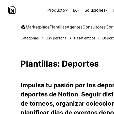
Producto
IA
Soluciones
Marketplace
Plantillas
Agentes
Consultores
Con
Categorías
Uso personal
Pasatiempos
Deport
Plantillas: Deportes
Impulsa tu pasión por los depor
deportes de Notion. Seguir dis
de torneos, organizar coleccio
planificar días de eventos depo