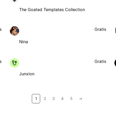
The Goated Templates Collection
s
Gratis
Nina
s
Gratis
Junxion
1
2
3
4
5
→