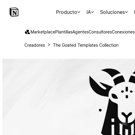
Producto
IA
Soluciones
Marketplace
Plantillas
Agentes
Consultores
Conexiones
Creadores
The Goated Templates Collection