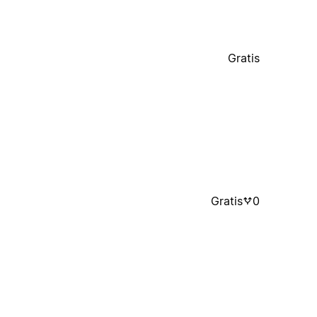
Gratis
Gratis
0