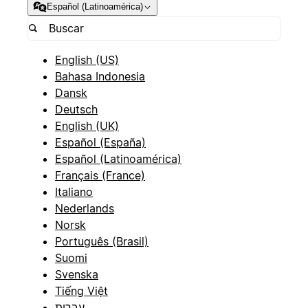
Español (Latinoamérica)
English (US)
Bahasa Indonesia
Dansk
Deutsch
English (UK)
Español (España)
Español (Latinoamérica)
Français (France)
Italiano
Nederlands
Norsk
Português (Brasil)
Suomi
Svenska
Tiếng Việt
עברית