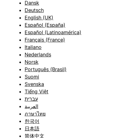
Dansk
Deutsch
English (UK)
Español (España)
Español (Latinoamérica)
Français (France)
Italiano
Nederlands
Norsk
Português (Brasil)
Suomi
Svenska
Tiếng Việt
עברית
العربية
ภาษาไทย
한국어
日本語
简体中文