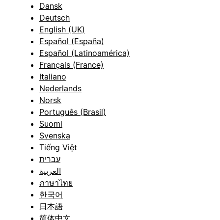
Dansk
Deutsch
English (UK)
Español (España)
Español (Latinoamérica)
Français (France)
Italiano
Nederlands
Norsk
Português (Brasil)
Suomi
Svenska
Tiếng Việt
עברית
العربية
ภาษาไทย
한국어
日本語
简体中文