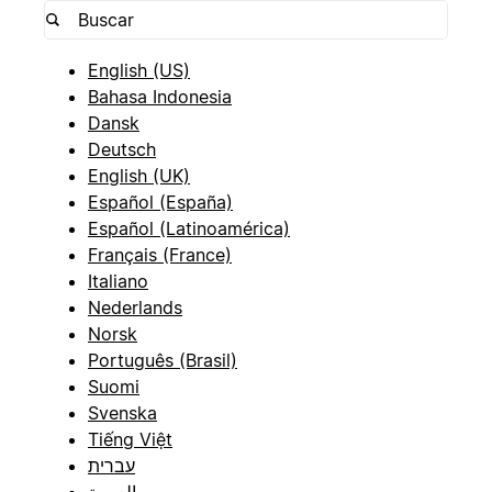
English (US)
Bahasa Indonesia
Dansk
Deutsch
English (UK)
Español (España)
Español (Latinoamérica)
Français (France)
Italiano
Nederlands
Norsk
Português (Brasil)
Suomi
Svenska
Tiếng Việt
עברית
العربية