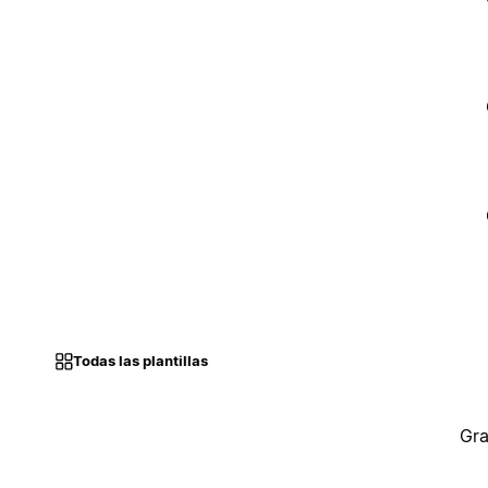
Todas las plantillas
Gra