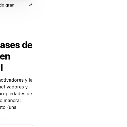
de gran
bases de
ten
l
ctivadores y la
activadores y
 propiedades de
te manera:
sto (una