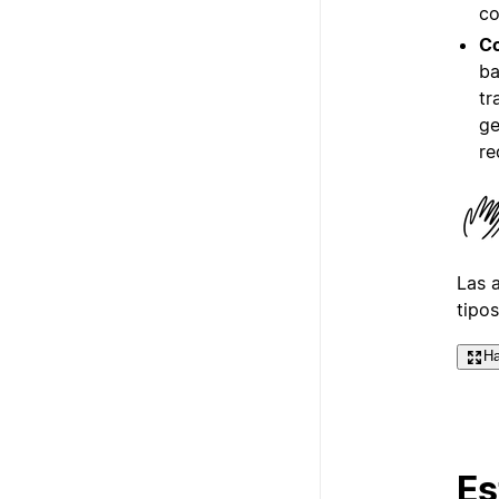
co
Co
ba
tr
ge
re
Las 
tipo
Ha
Es