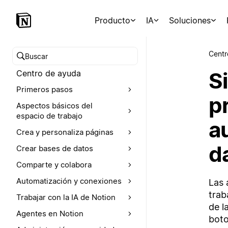
Producto
IA
Soluciones
Centr
Buscar en el Centro de ayuda
Si
Centro de ayuda
Primeros pasos
p
Aspectos básicos del
espacio de trabajo
a
Crea y personaliza páginas
d
Crear bases de datos
Comparte y colabora
Automatización y conexiones
Las 
trab
Trabajar con la IA de Notion
de l
Agentes en Notion
boto