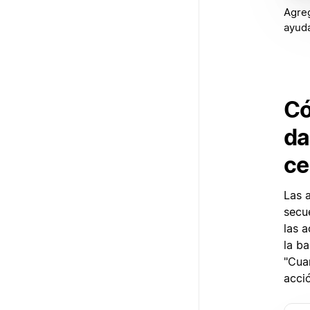
Agreg
ayuda
Có
da
ce
Las 
secu
las 
la b
"Cua
acció