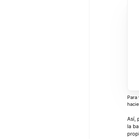
Para 
hacie
Así,
la b
prop