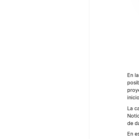
En la
posib
proye
inici
La c
Noti
de d
En e