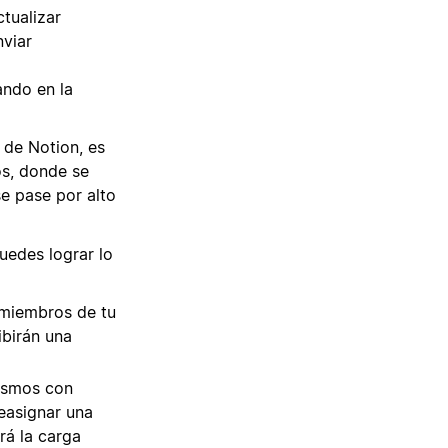
tualizar
nviar
ando en la
 de Notion, es
os, donde se
se pase por alto
uedes lograr lo
s miembros de tu
ibirán una
ismos con
easignar una
rá la carga