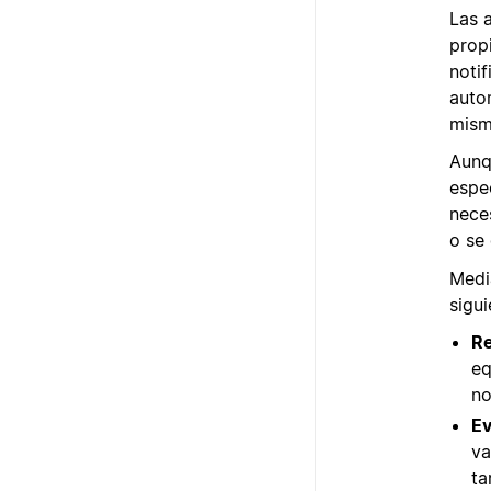
Las 
prop
noti
auto
mism
Aunq
espe
neces
o se 
Medi
sigui
Re
eq
no
Ev
va
ta