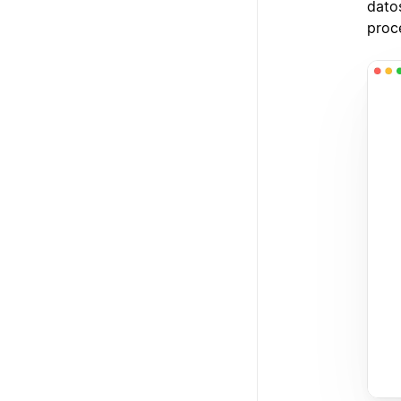
datos
proc