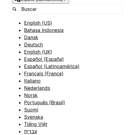
English (US)
Bahasa Indonesia
Dansk
Deutsch
English (UK)
Español (España)
Español (Latinoamérica)
Français (France)
Italiano
Nederlands
Norsk
Português (Brasil)
Suomi
Svenska
Tiếng Việt
עברית