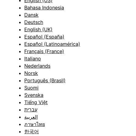
English (US)
Bahasa Indonesia
Dansk
Deutsch
English (UK)
Español (España)
Español (Latinoamérica)
Français (France)
Italiano
Nederlands
Norsk
Português (Brasil)
Suomi
Svenska
Tiếng Việt
עברית
العربية
ภาษาไทย
한국어