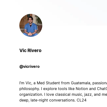
Vic Rivero
@vicrivero
I’m Vic, a Med Student from Guatemala, passiona
philosophy. I explore tools like Notion and Cha
organization. I love classical music, jazz, and me
deep, late-night conversations. CL24