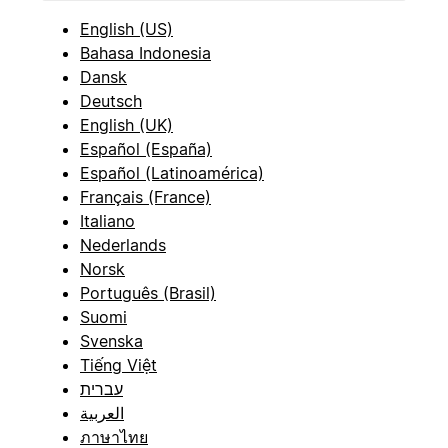
English (US)
Bahasa Indonesia
Dansk
Deutsch
English (UK)
Español (España)
Español (Latinoamérica)
Français (France)
Italiano
Nederlands
Norsk
Português (Brasil)
Suomi
Svenska
Tiếng Việt
עברית
العربية
ภาษาไทย