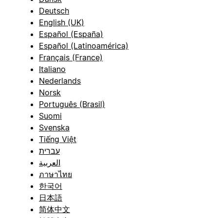
Deutsch
English (UK)
Español (España)
Español (Latinoamérica)
Français (France)
Italiano
Nederlands
Norsk
Português (Brasil)
Suomi
Svenska
Tiếng Việt
עברית
العربية
ภาษาไทย
한국어
日本語
简体中文