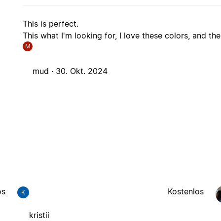
This is perfect.
This what I'm looking for, I love these colors, and the
M
mud ·
30. Okt. 2024
os
Kostenlos
K
kristii