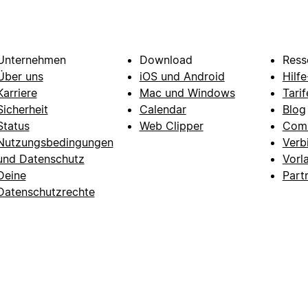
Unternehmen
Download
Ress
Über uns
iOS und Android
Hilf
Karriere
Mac und Windows
Tarif
Sicherheit
Calendar
Blog
Status
Web Clipper
Com
Nutzungsbedingungen
Verb
und Datenschutz
Vorl
Deine
Part
Datenschutzrechte