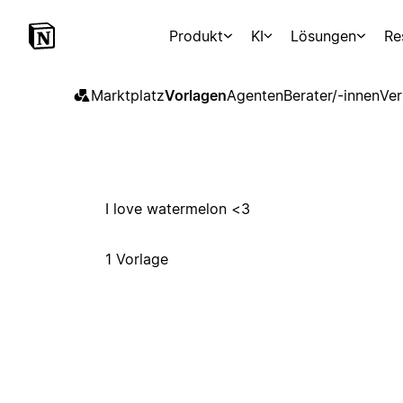
Produkt
KI
Lösungen
Re
Marktplatz
Vorlagen
Agenten
Berater/-innen
Ver
I love watermelon <3
1 Vorlage