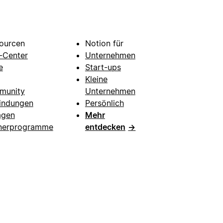
ourcen
Notion für
e-Center
Unternehmen
e
Start-ups
Kleine
munity
Unternehmen
indungen
Persönlich
agen
Mehr
nerprogramme
entdecken
→