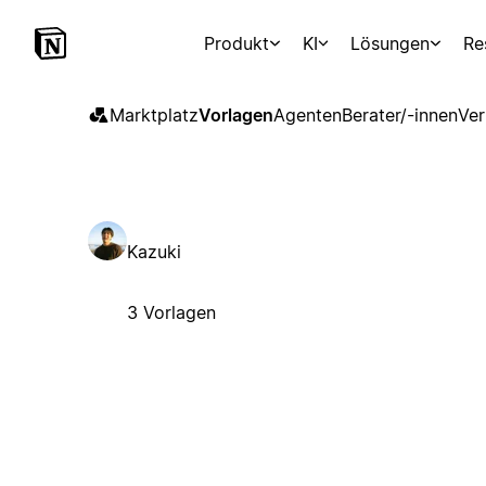
Produkt
KI
Lösungen
Re
Marktplatz
Vorlagen
Agenten
Berater/-innen
Ver
Kazuki
3 Vorlagen