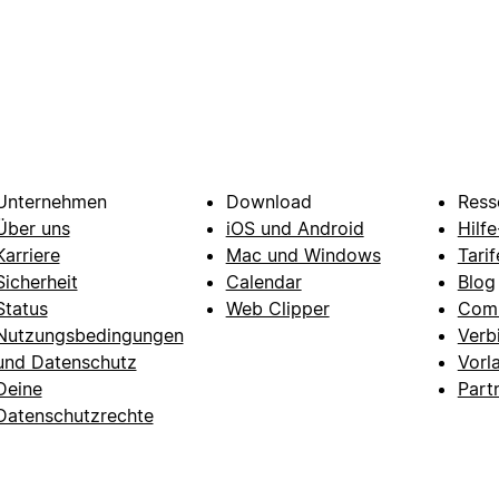
Unternehmen
Download
Ress
Über uns
iOS und Android
Hilf
Karriere
Mac und Windows
Tarif
Sicherheit
Calendar
Blog
Status
Web Clipper
Com
Nutzungsbedingungen
Verb
und Datenschutz
Vorl
Deine
Part
Datenschutzrechte