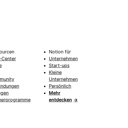
ourcen
Notion für
e-Center
Unternehmen
e
Start-ups
Kleine
munity
Unternehmen
indungen
Persönlich
agen
Mehr
nerprogramme
entdecken
→