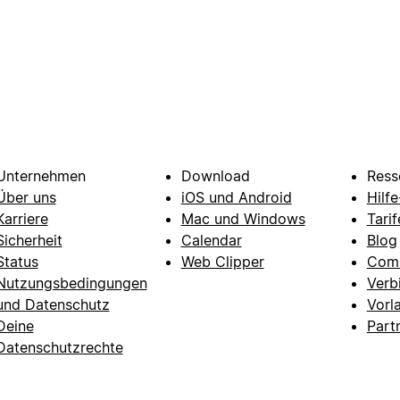
Unternehmen
Download
Ress
Über uns
iOS und Android
Hilf
Karriere
Mac und Windows
Tarif
Sicherheit
Calendar
Blog
Status
Web Clipper
Com
Nutzungsbedingungen
Verb
und Datenschutz
Vorl
Deine
Part
Datenschutzrechte