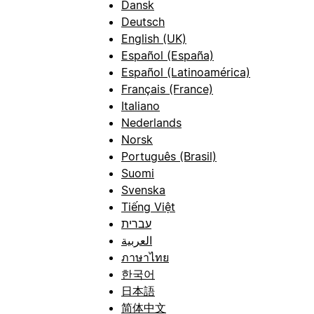
Dansk
Deutsch
English (UK)
Español (España)
Español (Latinoamérica)
Français (France)
Italiano
Nederlands
Norsk
Português (Brasil)
Suomi
Svenska
Tiếng Việt
עברית
العربية
ภาษาไทย
한국어
日本語
简体中文