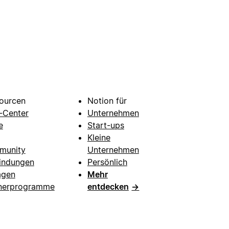
ourcen
Notion für
e-Center
Unternehmen
e
Start-ups
Kleine
munity
Unternehmen
indungen
Persönlich
agen
Mehr
nerprogramme
entdecken
→