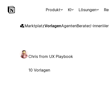
Produkt
KI
Lösungen
Re
Marktplatz
Vorlagen
Agenten
Berater/-innen
Ver
Chris from UX Playbook
10 Vorlagen