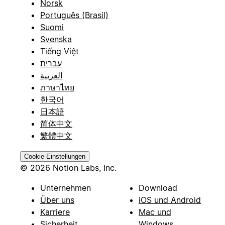
Norsk
Português (Brasil)
Suomi
Svenska
Tiếng Việt
עברית
العربية
ภาษาไทย
한국어
日本語
简体中文
繁體中文
Cookie-Einstellungen
© 2026 Notion Labs, Inc.
Unternehmen
Download
Über uns
iOS und Android
Karriere
Mac und
Sicherheit
Windows