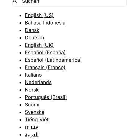
English (US)
Bahasa Indonesia
Dansk
Deutsch
English (UK)
Español (España)
Español (Latinoamérica)
Français (France)
Italiano
Nederlands
Norsk
Português (Brasil)
Suomi
Svenska
Tiếng Việt
עברית
العربية