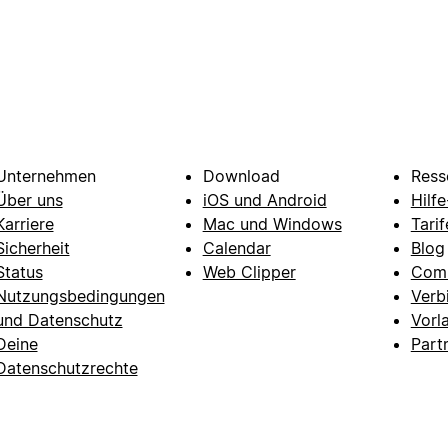
Unternehmen
Download
Ress
Über uns
iOS und Android
Hilf
Karriere
Mac und Windows
Tarif
Sicherheit
Calendar
Blog
Status
Web Clipper
Com
Nutzungsbedingungen
Verb
und Datenschutz
Vorl
Deine
Part
Datenschutzrechte