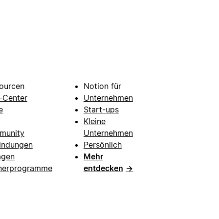
ourcen
Notion für
e-Center
Unternehmen
e
Start-ups
Kleine
munity
Unternehmen
indungen
Persönlich
agen
Mehr
nerprogramme
entdecken
→