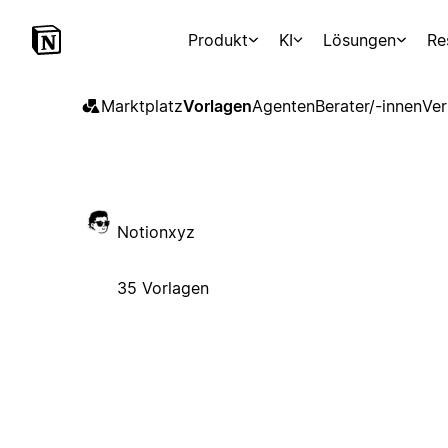
Produkt
KI
Lösungen
Re
Marktplatz
Vorlagen
Agenten
Berater/-innen
Ver
Notionxyz
35 Vorlagen