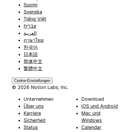
Suomi
Svenska
Tiếng Việt
עברית
العربية
ภาษาไทย
한국어
日本語
简体中文
繁體中文
Cookie-Einstellungen
© 2026 Notion Labs, Inc.
Unternehmen
Download
Über uns
iOS und Android
Karriere
Mac und
Sicherheit
Windows
Status
Calendar