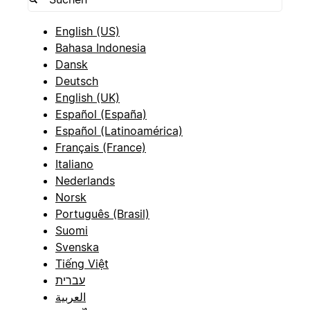
English (US)
Bahasa Indonesia
Dansk
Deutsch
English (UK)
Español (España)
Español (Latinoamérica)
Français (France)
Italiano
Nederlands
Norsk
Português (Brasil)
Suomi
Svenska
Tiếng Việt
עברית
العربية