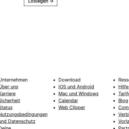
Loslegen
→
Unternehmen
Download
Ress
Über uns
iOS und Android
Hilf
Karriere
Mac und Windows
Tarif
Sicherheit
Calendar
Blog
Status
Web Clipper
Com
Nutzungsbedingungen
Verb
und Datenschutz
Vorl
Deine
Part