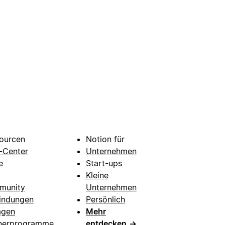
ourcen
Notion für
e-Center
Unternehmen
e
Start-ups
Kleine
munity
Unternehmen
indungen
Persönlich
agen
Mehr
nerprogramme
entdecken
→