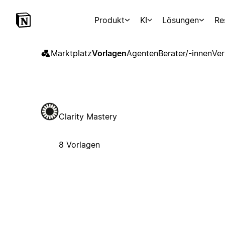
Produkt
KI
Lösungen
Re
Marktplatz
Vorlagen
Agenten
Berater/-innen
Ver
Clarity Mastery
8 Vorlagen