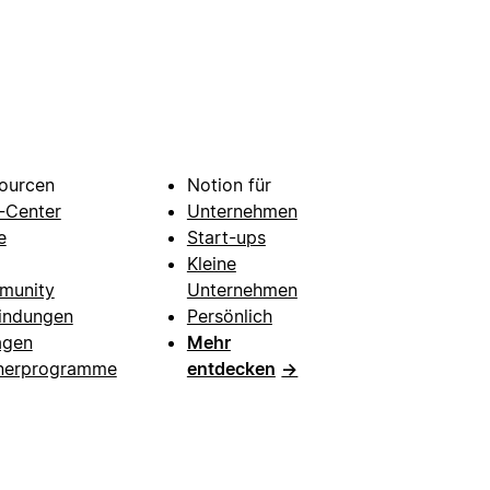
ourcen
Notion für
e-Center
Unternehmen
e
Start-ups
Kleine
munity
Unternehmen
indungen
Persönlich
agen
Mehr
nerprogramme
entdecken
→