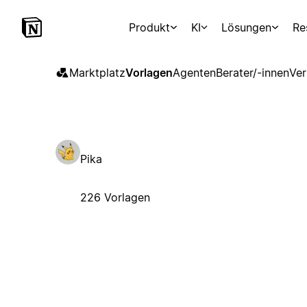
Produkt
KI
Lösungen
Re
Marktplatz
Vorlagen
Agenten
Berater/-innen
Ver
Pika
226 Vorlagen