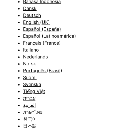
Bahasa Indonesia
Dansk
Deutsch
English (UK)
Español (España)
Español (Latinoamérica)
Français (France)
Italiano
Nederlands
Norsk
Português (Brasil)
Suomi
Svenska
Tiếng Việt
עברית
العربية
ภาษาไทย
한국어
日本語