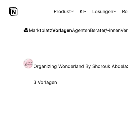
Produkt
KI
Lösungen
Re
Marktplatz
Vorlagen
Agenten
Berater/-innen
Ver
Organizing Wonderland By Shorouk Abdela
3 Vorlagen