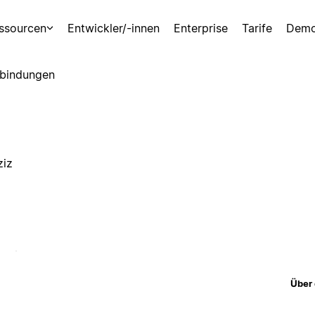
ssourcen
Entwickler/-innen
Enterprise
Tarife
Demo
bindungen
ziz
Über 