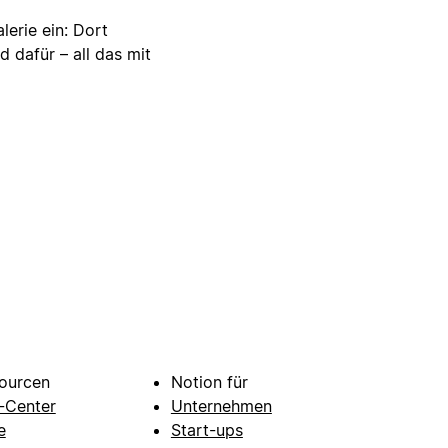
lerie ein: Dort
d dafür – all das mit
ourcen
Notion für
e-Center
Unternehmen
e
Start-ups