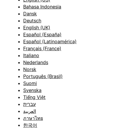
Bahasa Indonesia
Dansk
Deutsch
English (UK)
Español (España)
Español (Latinoamérica)
Français (France)
Italiano
Nederlands
Norsk
Português (Brasil)
Suomi
Svenska
Tiếng Việt
עברית
العربية
ภาษาไทย
한국어